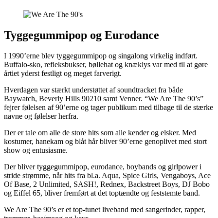
Tyggegummipop og Eurodance
I 1990’erne blev tyggegummipop og singalong virkelig indført.
Buffalo-sko, refleksbukser, bøllehat og knæklys var med til at gøre
årtiet yderst festligt og meget farverigt.
Hverdagen var stærkt understøttet af soundtracket fra både
Baywatch, Beverly Hills 90210 samt Venner. “We Are The 90’s”
fejrer følelsen af 90’erne og tager publikum med tilbage til de stærke
navne og følelser herfra.
​Der er tale om alle de store hits som alle kender og elsker. Med
kostumer, hanekam og blåt hår bliver 90’erne genoplivet med stort
show og entusiasme.
Der bliver tyggegummipop, eurodance, boybands og girlpower i
stride strømme, når hits fra bl.a. Aqua, Spice Girls, Vengaboys, Ace
Of Base, 2 Unlimited, SASH!, Rednex, Backstreet Boys, DJ Bobo
og Eiffel 65, bliver fremført at det toptændte og feststemte band.
We Are The 90’s er et top-tunet liveband med sangerinder, rapper,