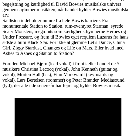
begejstring og kærlighed til David Bowies musikalske univers
gennemstrømmer musikken, når bandet hylder Bowies musikalske
arv.
Sætlisten indeholder numre fra hele Bowis karriere: Fra
monumentale Station to Station, rum-eventyret Starman, syrede
Scary Monsters, mega-hits som kærligheds-hymnerne Heroes og
Under Pressure, og frem til Bowies eget requiem Lazarus fra hans
sidste album Black Star. For ikke at glemme Let’s Dance, China
Girl, Ziggy Stardust, Changes og Life on Mars. Eller hvad med
Ashes to Ashes og Station to Station?
Foruden Michael Bjørn (lead vokal) i front tæller bandet de 5
musikere Christina Lecocq (vokal), John Kenneth (guitar og
vokal), Morten Hall (bas), Finn Markwardt (keyboards og
vokal), Lars Bertelsen (trommer) og Peter Brander, Mediasound
(lyd), der alle i de senere år har fejret og hyldet Bowies musik.