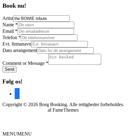
Book nu!
Artist
Name
*
Email
*
Telefon
*
Evt. firmanavn
Dato arrangement
Comment or Message
*
Send
Følg os!
facebook
Copyright © 2026 Borg Booking. Alle rettigheder forbeholdes.
Screenr parallax theme
af FameThemes
Scroll
op
Borg Booking
MENU
MENU