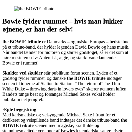
Bowie fylder rummet – hvis man lukker
øjnene, er han der selv!
the BOWIE tribute
​ er Danmarks – og måske Europas – bedste bud
på et tribute-band, der hylder legenden David Bowie og hans musik.
Når bandet tænder for motoren og starter godstoget, så er det som at
høre mesteren selv: Autentisk, ægte, og stærkt vanedannende –
Bowie er i rummet!
Skulder ved skulder
står publikum foran scenen. Lyden af et
godstog fylder rummet, og danske ​
the BOWIE tribute​
indtager
scenen til tonerne af Station to Station: “The return of The Thin
White Duke – throwing darts in lovers eyes”​ skærer gennem luften.
Bandets tunge beat og forsanger Michael Saxes vokal holder
publikum i et jerngreb.
Ægte begejstring
Med karismatiske og velsyngende Michael Saxe i front for et
dedikeret og velspillende band indtager det danske tribute-band​
the
BOWIE tribute​
scenen med magiske, kraftfulde og
stemningsmættede versioner af Bowies legendariske sange. Ægte